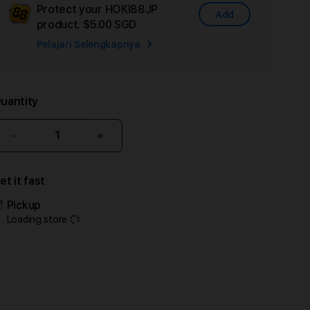
Protect your HOKI88JP
Add
Add
product.
$5.00 SGD
Apple
Pelajari Selengkapnya
Care
uantity
Decrease
Increase
quantity
quantity
for
for
et it fast
Hoki88JP
Hoki88JP
:
:
Pickup
Main
Main
Loading store
Slot88
Slot88
Daftar
Daftar
Hoki
Hoki
Slot
Slot
Gacor
Gacor
Online
Online