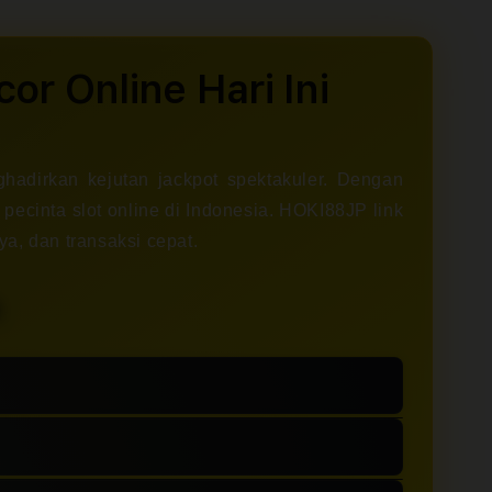
or Online Hari Ini
ghadirkan kejutan jackpot spektakuler. Dengan
pecinta slot online di Indonesia. HOKI88JP link
a, dan transaksi cepat.
m
an slot uang asli. Keunggulannya meliputi
 layanan pelanggan yang siap membantu 24