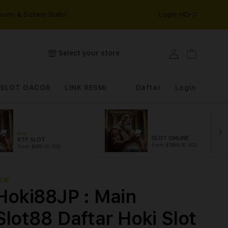
Resmi & Sistem Stabil
Login HOKI88JP dan
Select your store
Log in
Cart
 SLOT GACOR
LINK RESMI
Daftar
Login
NEW
SLOT ONLINE
RTP SLOT
From $1888.00 SGD
From $999.00 SGD
EW
Hoki88JP : Main
Slot88 Daftar Hoki Slot